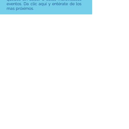
eventos. Da clic aquí y entérate de los
mas próximos.
CONGRESOS
CONVENCIONES