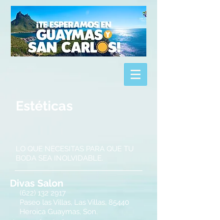
Estéticas
LO QUE NECESITAS PARA QUE TU
BODA SEA INOLVIDABLE.
Divas Salon
(622)
132 2917
Paseo las Villas, Las Villas, 85440
Heroica Guaymas, Son.