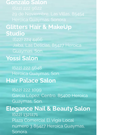
Gonzalo Salon
(622)
222 9622
29 de Noviembre, Las Villas, 85454
Heroica Guaymas, Sonora
Glitters Hair & MakeUp
Studio
(622) 224 4466
Jaiba, Las Delicias, 85427 Heroica
Guaymas, Son.
Yossi Salon
(622) 222 5648
Heroica Guaymas, Son.
Hair Palace Salon
(622)
222 1099
García López, Centro, 85400 Heroica
Guaymas, Son.
Elegance Nail & Beauty Salon
(622)
1321171
Plaza Comercial El Vigía Local
número 3 85427 Heroica Guaymas,
Sonora.