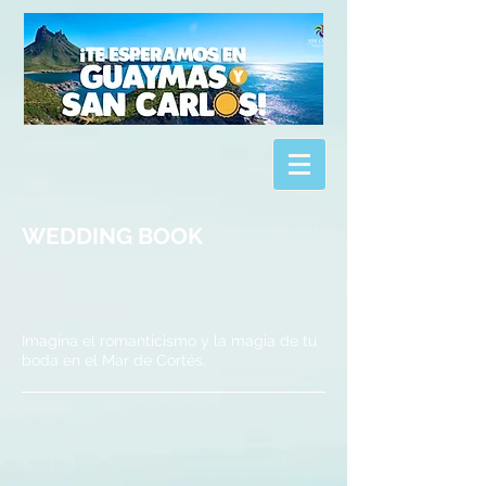
WEDDING BOOK
Imagina el romanticismo y la magia de tu
boda en el Mar de Cortés.