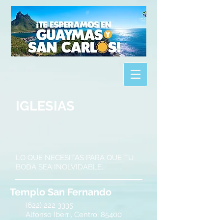
IGLESIAS
LO QUE NECESITAS PARA QUE TU
BODA SEA INOLVIDABLE.
Templo San Fernando
(622) 222 3335
Alfonso Iberri, Centro, 85400