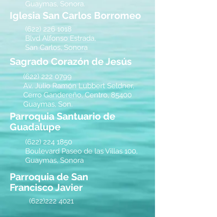
Guaymas, Sonora.
Iglesia San Carlos Borromeo
(622) 226 1018
Blvd Alfonso Estrada,
San Carlos, Sonora
Sagrado Corazón de Jesús
(622)
222 0799
Av. Julio Ramón Lubbert Seldner,
Cerro Gandereño, Centro, 85400
Guaymas, Son.
Parroquia Santuario de
Guadalupe
(622)
224 1850
Boulevard Paseo de las Villas 100,
Guaymas, Sonora
Parroquia de San
Francisco Javier
(622)222 4021