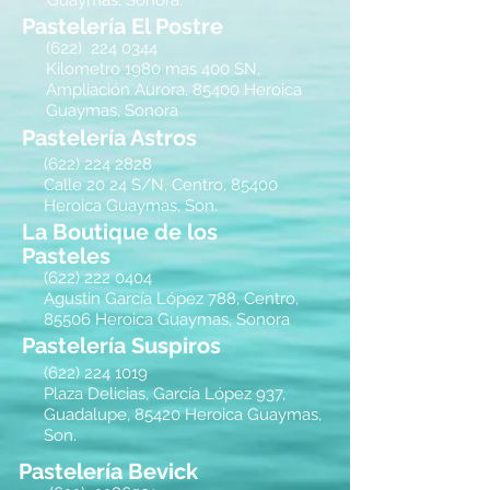
Guaymas, Sonora.
Pastelería El Postre
(622)
224 0344
Kilometro 1980 mas 400 SN,
Ampliación Aurora, 85400 Heroica
Guaymas, Sonora
Pastelería Astros
(622) 224 2828
Calle 20 24 S/N, Centro, 85400
Heroica Guaymas, Son.
La Boutique de los
Pasteles
(622)
222 0404
Agustin García López 788, Centro,
85506 Heroica Guaymas, Sonora
Pastelería Suspiros
(622)
224 1019
Plaza Delicias, García López 937,
Guadalupe, 85420 Heroica Guaymas,
Son.
Pastelería Bevick