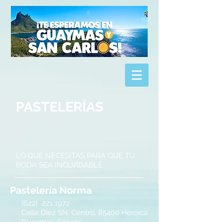
PASTELERÍAS
LO QUE NECESITAS PARA QUE TU
BODA SEA INOLVIDABLE.
Pastelería Norma
(622)
221 1972
Calle Diez SN, Centro, 85400 Heroica