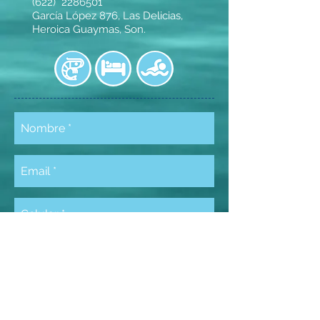
(622)
2286501
García López 876, Las Delicias,
Heroica Guaymas, Son.